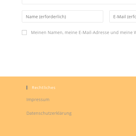
Gib
Gib
deinen
deine
Namen
E-
Meinen Namen, meine E-Mail-Adresse und meine We
oder
Mail-
Benutzernamen
Adresse
zum
zum
Kommentieren
Kommentier
ein
ein
Rechtliches
Impressum
Datenschutzerklärung