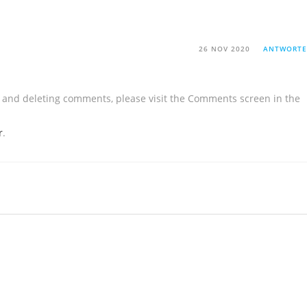
26 NOV 2020
ANTWORT
g, and deleting comments, please visit the Comments screen in the
r
.