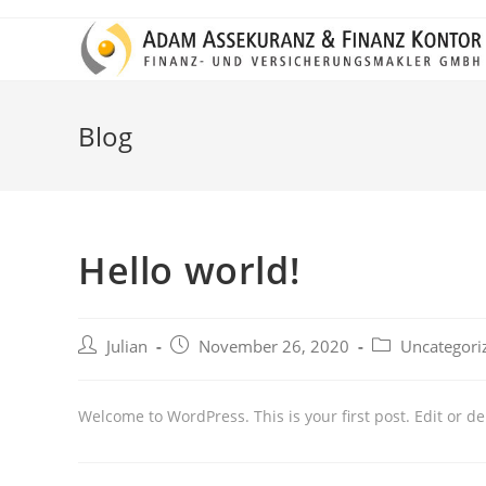
Zum
Inhalt
springen
Blog
Hello world!
Beitrags-
Beitrag
Beitrags-
Julian
November 26, 2020
Uncategori
Autor:
veröffentlicht:
Kategorie:
Welcome to WordPress. This is your first post. Edit or dele