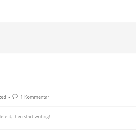
Beitrags-
zed
1 Kommentar
Kommentare:
te it, then start writing!